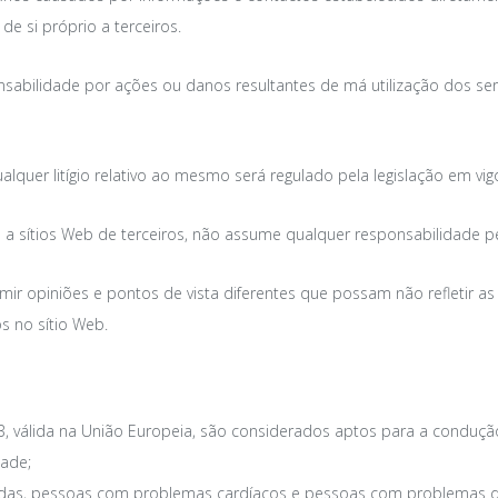
e si próprio a terceiros.
nsabilidade por ações ou danos resultantes de má utilização dos s
ualquer litígio relativo ao mesmo será regulado pela legislação em vig
so a sítios Web de terceiros, não assume qualquer responsabilidade p
imir opiniões e pontos de vista diferentes que possam não refletir a
s no sítio Web.
 válida na União Europeia, são considerados aptos para a conduçã
dade;
vidas, pessoas com problemas cardíacos e pessoas com problemas d