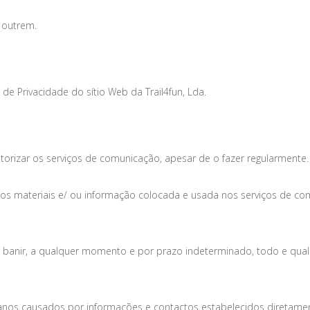
 outrem.
a de Privacidade
do sítio Web da Trail4fun, Lda.
torizar os serviços de comunicação, apesar de o fazer regularmente.
er os materiais e/ ou informação colocada e usada nos serviços de co
 de banir, a qualquer momento e por prazo indeterminado, todo e qua
danos causados por informações e contactos estabelecidos diretament