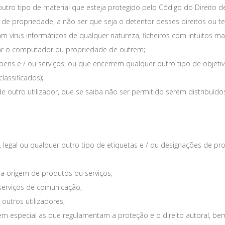
outro tipo de material que esteja protegido pelo Código do Direito d
 de propriedade, a não ser que seja o detentor desses direitos ou t
 vírus informáticos de qualquer natureza, ficheiros com intuitos mal
icar o computador ou propriedade de outrem;
bens e / ou serviços, ou que encerrem qualquer outro tipo de objetiv
lassificados);
 de outro utilizador, que se saiba não ser permitido serem distribuí
al, legal ou qualquer outro tipo de etiquetas e / ou designações de 
r a origem de produtos ou serviços;
s serviços de comunicação;
 outros utilizadores;
l, em especial as que regulamentam a proteção e o direito autoral, b