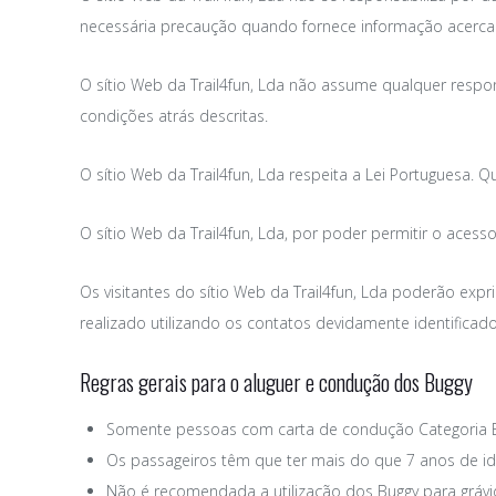
necessária precaução quando fornece informação acerca d
O sítio Web da Trail4fun, Lda não assume qualquer respo
condições atrás descritas.
O sítio Web da Trail4fun, Lda respeita a Lei Portuguesa. Q
O sítio Web da Trail4fun, Lda, por poder permitir o aces
Os visitantes do sítio Web da Trail4fun, Lda poderão expr
realizado utilizando os contatos devidamente identificado
Regras gerais para o aluguer e condução dos Buggy
Somente pessoas com carta de condução Categoria B,
Os passageiros têm que ter mais do que 7 anos de i
Não é recomendada a utilização dos Buggy para grá