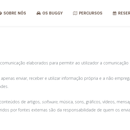
SOBRE NÓS
OS BUGGY
PERCURSOS
RESE
TERMOS DE SERVIÇO
de comunicação elaborados para permitir ao utilizador a comunicação
a apenas enviar, receber e utilizar informação própria e a não empr
ades.
 conteúdos de artigos,
software
, música, sons, gráficos, vídeos, mens
ridos por fontes externas são da responsabilidade de quem os envia,