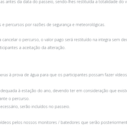
ias antes da data do passeio, sendo-lhes restituída a totalidade do
rios e percursos por razões de segurança e meteorológicas.
 a cancelar o percurso, o valor pago será restituído na integra sem 
ticipantes a aceitação da alteração.
meras
à prova de água para que os participantes possam fazer vídeos
 e adequada à estação do ano, devendo ter em consideração que exis
ante o percurso.
ecessário, serão incluídos no passeio.
 vídeos pelos nossos monitores / batedores que serão posteriorment