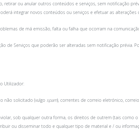
 retirar ou anular outros conteúdos e serviços, sem notificação prév
rá integrar novos conteúdos ou serviços e efetuar as alterações 
problemas de má emissão, falta ou falha que ocorram na comunicação
ção de Serviços
que poderão ser alteradas sem notificação prévia. P
 Utilizador:
o não solicitado (vulgo
spam
), correntes de correio eletrónico, corre
violar, sob qualquer outra forma, os direitos de outrem (tais como o 
stribuir ou disseminar todo e qualquer tipo de material e / ou infor