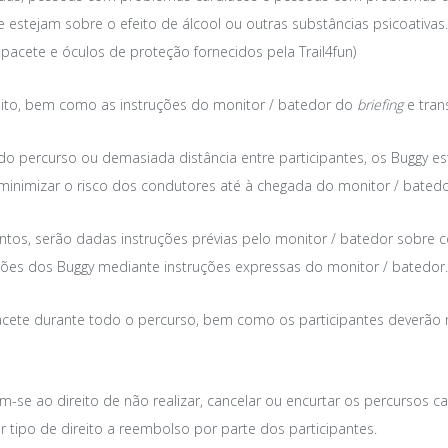
estejam sobre o efeito de álcool ou outras substâncias psicoativas.
acete e óculos de proteção fornecidos pela Trail4fun)
nsito, bem como as instruções do monitor / batedor do
briefing
e tran
o do percurso ou demasiada distância entre participantes, os Buggy e
inimizar o risco dos condutores até à chegada do monitor / batedo
os, serão dadas instruções prévias pelo monitor / batedor sobre com
ções dos Buggy mediante instruções expressas do monitor / batedor.
capacete durante todo o percurso, bem como os participantes dever
m-se ao direito de não realizar, cancelar ou encurtar os percursos c
 tipo de direito a reembolso por parte dos participantes.