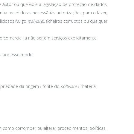
e Autor ou que viole a legislação de proteção de dados
enha recebido as necessárias autorizações para o fazer;
iciosos (vulgo
malware
), ficheiros corruptos ou qualquer
o comercial, a não ser em serviços explicitamente
dos por esse modo.
propriedade da origem / fonte do
software
/ material
em como corromper ou alterar procedimentos, políticas,